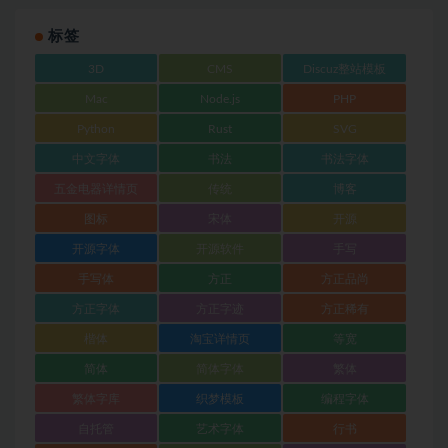
标签
3D
CMS
Discuz整站模板
Mac
Node.js
PHP
Python
Rust
SVG
中文字体
书法
书法字体
五金电器详情页
传统
博客
图标
宋体
开源
开源字体
开源软件
手写
手写体
方正
方正品尚
方正字体
方正字迹
方正稀有
楷体
淘宝详情页
等宽
简体
简体字体
繁体
繁体字库
织梦模板
编程字体
自托管
艺术字体
行书