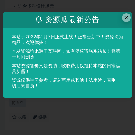
适合多种设计场景
屏幕显示与印刷均表现良好
×
资源瓜最新公告
适用场景
本站于2022年1月7日正式上线！正常更新中！资源均为
品牌设计、海报制作、广告排版、文创产品、包装设计等
精品，欢迎体验！
需要独特视觉效果的场景。
本站资源均来源于互联网，如有侵权请联系站长！将第
一时间删除
声明：
本站所有文章，如无特殊说明或标注，均为本站原创发
本站资源售价只是资助，收取费用仅维持本站的日常运
布。任何个人或组织，在未征得本站同意时，禁止复制、盗用、
营所需！
采集、发布本站内容到任何网站、书籍等各类媒体平台。如若本
资源仅供学习参考，请勿商用或其他非法用途，否则一
站内容侵犯了原著者的合法权益，可联系我们进行处理。
切后果自负！
简圆立
收藏
链接