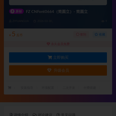
#
原创
FZ CNFont0664（简圆立）- 简圆立
ZIYUANGUA
2026-03-30
9
5
收藏
签到
¥
瓜币
永久会员免费
立即购买
升级会员
：
安装指导
环境配置
二次开发
付费搭建
详情介绍
评论建议
常见问题