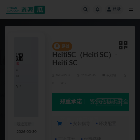
登录
全部
#
原创
HeitiSC（Heiti SC）-
Heiti SC
ZIYUANGUA
2026-03-30
中文字体
0
8
郑重承诺
丨 资源瓜提供安全
升级会员
交易、信息保真!
：
安装指导
环境配置
最近更新
资源编
2026-03-30
号
4811
二次开发
付费搭建