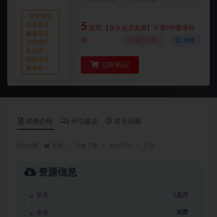
当前信息
5
若含有黄
瓜币
【永久会员免费】开通VIP尊享特
赌毒等违
权
每日签到
收藏
法违规不
良内容，
请联系客
立即购买
服举报！
详情介绍
评论建议
常见问题
当前位置：
首页
字体下载
中文字体
正文
资源信息
普通
5瓜币
会员
免费