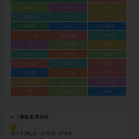
图标
宋体
开源
开源字体
开源软件
手写
手写体
方正
方正品尚
方正字体
方正字迹
方正稀有
楷体
淘宝详情页
等宽
简体
简体字体
繁体
繁体字库
织梦模板
编程字体
自托管
艺术字体
行书
视频剪辑
设计字体
造字工房
隶书
静态站点
黑体
下载热度排行榜
1
造字工房朗宋（非商用）常规体