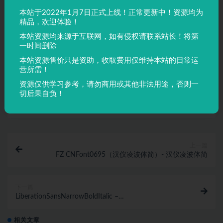
声明：
本站所有文章，如无特殊说明或标注，均为本站原创发
本站于2022年1月7日正式上线！正常更新中！资源均为
布。任何个人或组织，在未征得本站同意时，禁止复制、盗用、
精品，欢迎体验！
采集、发布本站内容到任何网站、书籍等各类媒体平台。如若本
本站资源均来源于互联网，如有侵权请联系站长！将第
站内容侵犯了原著者的合法权益，可联系我们进行处理。
一时间删除
本站资源售价只是资助，收取费用仅维持本站的日常运
营所需！
Heiti SC
资源仅供学习参考，请勿商用或其他非法用途，否则一
切后果自负！
收藏
链接
上一篇
FZ CNFont0695（汉仪凌波体简）- 汉仪凌波体简
下一篇
LiberationSansNarrowBoldItalic –
LiberationSansNarrow-BoldItalic
相关文章