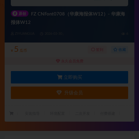
#
原创
FZ CNFont0708（华康海报体W12）- 华康海
报体W12
ZIYUANGUA
2026-03-30
6
5
收藏
签到
¥
瓜币
永久会员免费
立即购买
升级会员
：
安装指导
环境配置
二次开发
付费搭建