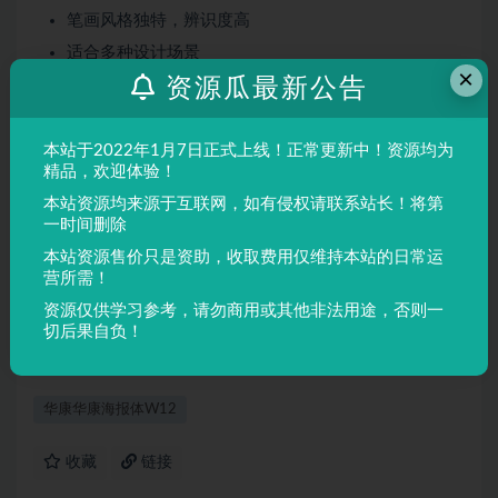
笔画风格独特，辨识度高
适合多种设计场景
×
资源瓜最新公告
屏幕显示与印刷均表现良好
适用场景
本站于2022年1月7日正式上线！正常更新中！资源均为
品牌设计、海报制作、广告排版、文创产品、包装设计等
精品，欢迎体验！
需要独特视觉效果的场景。
本站资源均来源于互联网，如有侵权请联系站长！将第
一时间删除
本站资源售价只是资助，收取费用仅维持本站的日常运
声明：
本站所有文章，如无特殊说明或标注，均为本站原创发
营所需！
布。任何个人或组织，在未征得本站同意时，禁止复制、盗用、
资源仅供学习参考，请勿商用或其他非法用途，否则一
采集、发布本站内容到任何网站、书籍等各类媒体平台。如若本
切后果自负！
站内容侵犯了原著者的合法权益，可联系我们进行处理。
华康华康海报体W12
收藏
链接