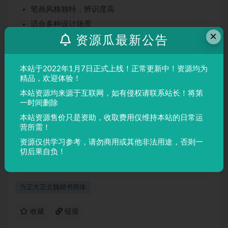
笔画风格独特，辨识度高
适合多种设计场景
×
资源瓜最新公告
屏幕显示与印刷均表现良好
适用场景
本站于2022年1月7日正式上线！正常更新中！资源均为
品牌设计、海报制作、广告排版、文创产品、包装设计等
精品，欢迎体验！
需要独特视觉效果的场景。
本站资源均来源于互联网，如有侵权请联系站长！将第
一时间删除
本站资源售价只是资助，收取费用仅维持本站的日常运
声明：
本站所有文章，如无特殊说明或标注，均为本站原创发
营所需！
布。任何个人或组织，在未征得本站同意时，禁止复制、盗用、
资源仅供学习参考，请勿商用或其他非法用途，否则一
采集、发布本站内容到任何网站、书籍等各类媒体平台。如若本
切后果自负！
站内容侵犯了原著者的合法权益，可联系我们进行处理。
方正方正北魏楷书简体
收藏
链接