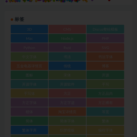
标签
3D
CMS
Discuz整站模板
Mac
Node.js
PHP
Python
Rust
SVG
中文字体
书法
书法字体
五金电器详情页
传统
博客
图标
宋体
开源
开源字体
开源软件
手写
手写体
方正
方正品尚
方正字体
方正字迹
方正稀有
楷体
淘宝详情页
等宽
简体
简体字体
繁体
繁体字库
织梦模板
编程字体