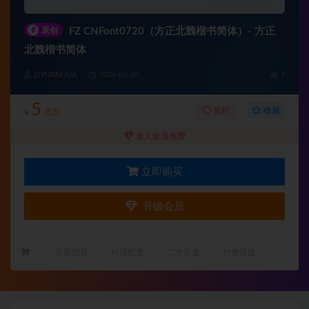
#
原创
FZ CNFont0720（方正北魏楷书简体）- 方正
北魏楷书简体
ZIYUANGUA
2026-03-30
7
5
收藏
签到
¥
瓜币
永久会员免费
立即购买
升级会员
：
安装指导
环境配置
二次开发
付费搭建