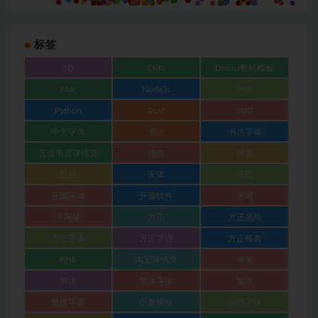
标签
3D
CMS
Discuz整站模板
Mac
Node.js
PHP
Python
Rust
SVG
中文字体
书法
书法字体
五金电器详情页
传统
博客
图标
宋体
开源
开源字体
开源软件
手写
手写体
方正
方正品尚
方正字体
方正字迹
方正稀有
楷体
淘宝详情页
等宽
简体
简体字体
繁体
繁体字库
织梦模板
编程字体