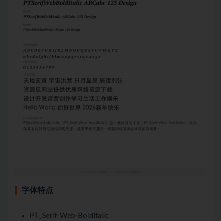
字体特点
PT_Serif-Web-BoldItalic