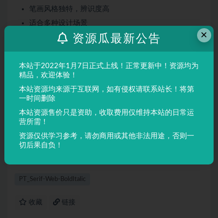
笔画风格独特，辨识度高
适合多种设计场景
×
资源瓜最新公告
屏幕显示与印刷均表现良好
适用场景
本站于2022年1月7日正式上线！正常更新中！资源均为
品牌设计、海报制作、广告排版、文创产品、包装设计等
精品，欢迎体验！
需要独特视觉效果的场景。
本站资源均来源于互联网，如有侵权请联系站长！将第
一时间删除
本站资源售价只是资助，收取费用仅维持本站的日常运
声明：
本站所有文章，如无特殊说明或标注，均为本站原创发
营所需！
布。任何个人或组织，在未征得本站同意时，禁止复制、盗用、
资源仅供学习参考，请勿商用或其他非法用途，否则一
采集、发布本站内容到任何网站、书籍等各类媒体平台。如若本
切后果自负！
站内容侵犯了原著者的合法权益，可联系我们进行处理。
PT_Serif-Web-BoldItalic
收藏
链接