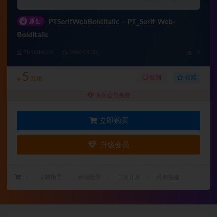
#
原创
PTSerifWebBoldItalic – PT_Serif-Web-
BoldItalic
ZIYUANGUA
2026-03-30
10
5
收藏
签到
¥
瓜币
永久会员免费
立即购买
升级会员
：
安装指导
环境配置
二次开发
付费搭建