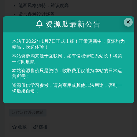
笔画风格独特，辨识度高
适合多种设计场景
×
资源瓜最新公告
屏幕显示与印刷均表现良好
适用场景
本站于2022年1月7日正式上线！正常更新中！资源均为
品牌设计、海报制作、广告排版、文创产品、包装设计等
精品，欢迎体验！
需要独特视觉效果的场景。
本站资源均来源于互联网，如有侵权请联系站长！将第
一时间删除
本站资源售价只是资助，收取费用仅维持本站的日常运
声明：
本站所有文章，如无特殊说明或标注，均为本站原创发
营所需！
布。任何个人或组织，在未征得本站同意时，禁止复制、盗用、
资源仅供学习参考，请勿商用或其他非法用途，否则一
采集、发布本站内容到任何网站、书籍等各类媒体平台。如若本
切后果自负！
站内容侵犯了原著者的合法权益，可联系我们进行处理。
汉仪汉仪漫步体简
收藏
链接