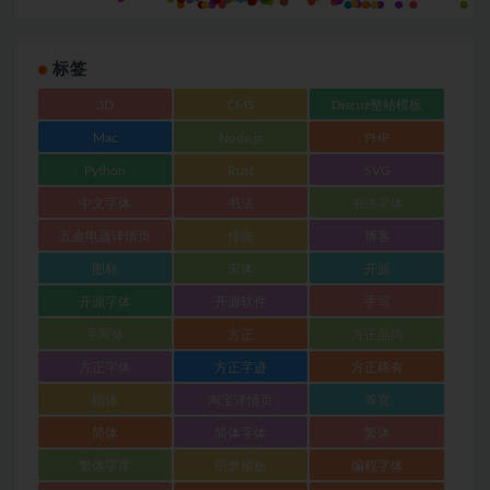
标签
3D
CMS
Discuz整站模板
Mac
Node.js
PHP
Python
Rust
SVG
中文字体
书法
书法字体
五金电器详情页
传统
博客
图标
宋体
开源
开源字体
开源软件
手写
手写体
方正
方正品尚
方正字体
方正字迹
方正稀有
楷体
淘宝详情页
等宽
简体
简体字体
繁体
繁体字库
织梦模板
编程字体