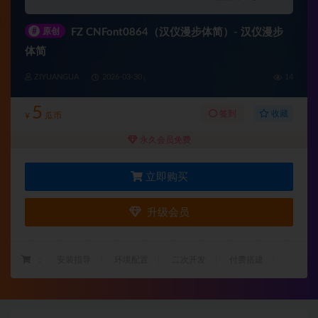
#
原创
FZ CNFont0864（汉仪漫步体简）- 汉仪漫步
体简
ZIYUANGUA
2026-03-30
14
5
收藏
签到
¥
瓜币
永久会员免费
立即购买
升级会员
：
安装指导
环境配置
二次开发
付费搭建