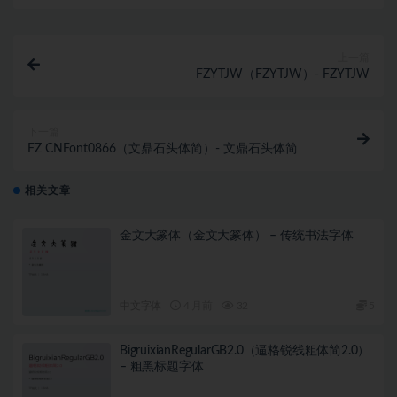
上一篇
FZYTJW（FZYTJW）- FZYTJW
下一篇
FZ CNFont0866（文鼎石头体简）- 文鼎石头体简
相关文章
金文大篆体（金文大篆体） – 传统书法字体
中文字体
4 月前
32
5
BigruixianRegularGB2.0（逼格锐线粗体简2.0）
– 粗黑标题字体