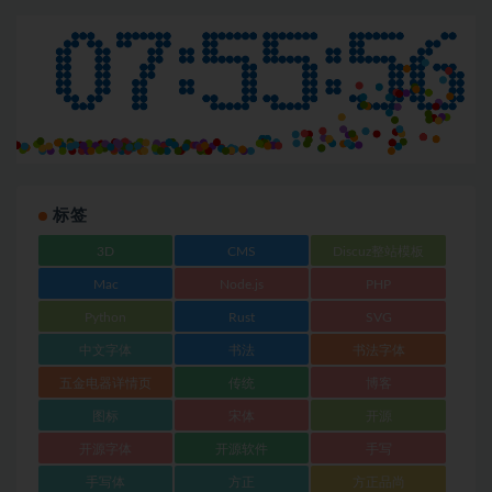
标签
3D
CMS
Discuz整站模板
Mac
Node.js
PHP
Python
Rust
SVG
中文字体
书法
书法字体
五金电器详情页
传统
博客
图标
宋体
开源
开源字体
开源软件
手写
手写体
方正
方正品尚