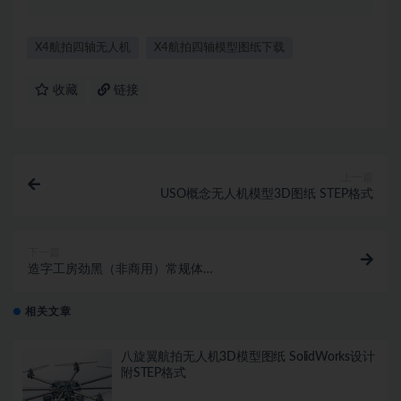
X4航拍四轴无人机
X4航拍四轴模型图纸下载
收藏
链接
上一篇
USO概念无人机模型3D图纸 STEP格式
下一篇
造字工房劲黑（非商用）常规体
_MFJinHei_NoncommerciaI-ReguIar(TrueType)
相关文章
八旋翼航拍无人机3D模型图纸 SolidWorks设计
附STEP格式