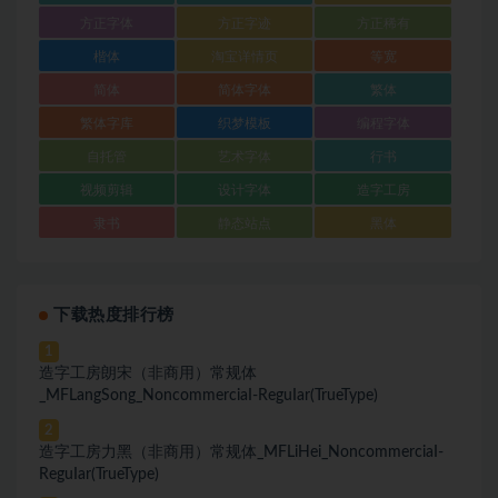
方正字体
方正字迹
方正稀有
楷体
淘宝详情页
等宽
简体
简体字体
繁体
繁体字库
织梦模板
编程字体
自托管
艺术字体
行书
视频剪辑
设计字体
造字工房
隶书
静态站点
黑体
下载热度排行榜
1
造字工房朗宋（非商用）常规体
_MFLangSong_NoncommerciaI-ReguIar(TrueType)
2
造字工房力黑（非商用）常规体_MFLiHei_NoncommerciaI-
ReguIar(TrueType)