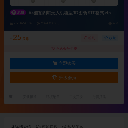
#
原创
X4航拍四轴无人机模型3D图纸 STP格式.zip
ZIYUANGUA
2024-03-08
458
25
收藏
签到
¥
瓜币
永久会员免费
立即购买
升级会员
：
安装指导
环境配置
二次开发
付费搭建
详情介绍
评论建议
常见问题