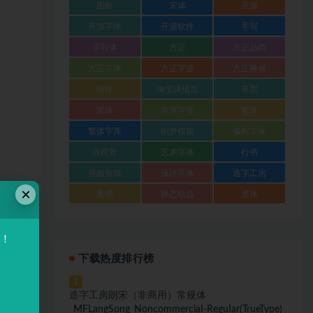
图标
宋体
开源
开源字体
开源软件
手写
手写体
方正
方正品尚
方正字体
方正字迹
方正稀有
楷体
淘宝详情页
等宽
简体
简体字体
繁体
繁体字库
织梦模板
编程字体
自托管
艺术字体
行书
视频剪辑
设计字体
造字工房
×
隶书
静态站点
黑体
验！
下载热度排行榜
1
造字工房朗宋（非商用）常规体
_MFLangSong_NoncommerciaI-ReguIar(TrueType)