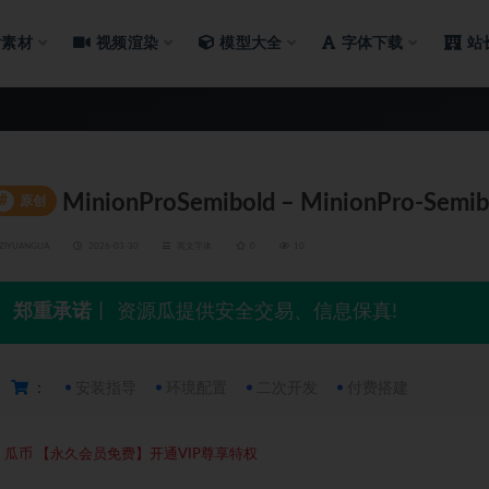
片素材
视频渲染
模型大全
字体下载
站
MinionProSemibold – MinionPro-Semib
#
原创
ZIYUANGUA
2026-03-30
英文字体
0
10
郑重承诺
丨 资源瓜提供安全交易、信息保真!
：
安装指导
环境配置
二次开发
付费搭建
5
瓜币
【永久会员免费】开通VIP尊享特权