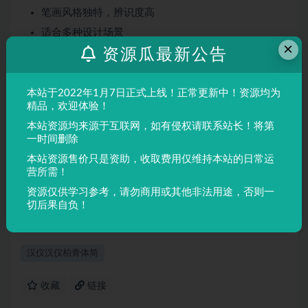
笔画风格独特，辨识度高
适合多种设计场景
×
资源瓜最新公告
屏幕显示与印刷均表现良好
适用场景
本站于2022年1月7日正式上线！正常更新中！资源均为
品牌设计、海报制作、广告排版、文创产品、包装设计等
精品，欢迎体验！
需要独特视觉效果的场景。
本站资源均来源于互联网，如有侵权请联系站长！将第
一时间删除
本站资源售价只是资助，收取费用仅维持本站的日常运
声明：
本站所有文章，如无特殊说明或标注，均为本站原创发
营所需！
布。任何个人或组织，在未征得本站同意时，禁止复制、盗用、
资源仅供学习参考，请勿商用或其他非法用途，否则一
采集、发布本站内容到任何网站、书籍等各类媒体平台。如若本
切后果自负！
站内容侵犯了原著者的合法权益，可联系我们进行处理。
汉仪汉仪柏青体简
收藏
链接