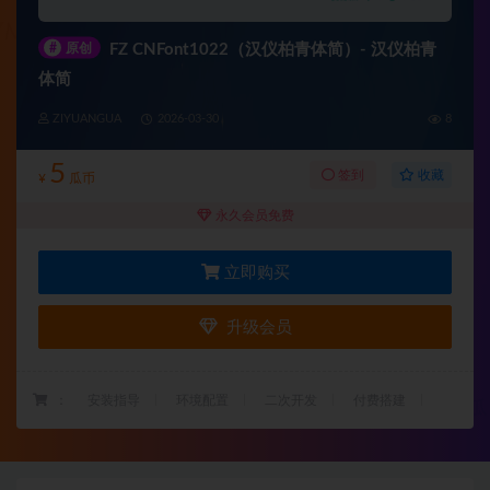
#
原创
FZ CNFont1022（汉仪柏青体简）- 汉仪柏青
体简
ZIYUANGUA
2026-03-30
8
5
收藏
签到
¥
瓜币
永久会员免费
立即购买
升级会员
：
安装指导
环境配置
二次开发
付费搭建