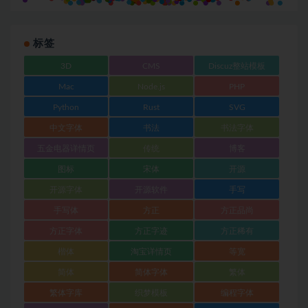
标签
3D
CMS
Discuz整站模板
Mac
Node.js
PHP
Python
Rust
SVG
中文字体
书法
书法字体
五金电器详情页
传统
博客
图标
宋体
开源
开源字体
开源软件
手写
手写体
方正
方正品尚
方正字体
方正字迹
方正稀有
楷体
淘宝详情页
等宽
简体
简体字体
繁体
繁体字库
织梦模板
编程字体