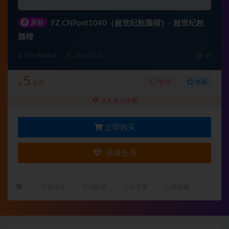
#
原创
FZ CNFont1040（超世纪粗颜楷）- 超世纪粗
颜楷
ZIYUANGUA
2026-03-30
10
5
收藏
签到
¥
瓜币
永久会员免费
立即购买
升级会员
：
安装指导
环境配置
二次开发
付费搭建