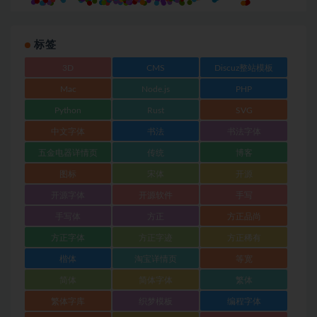
标签
3D
CMS
Discuz整站模板
Mac
Node.js
PHP
Python
Rust
SVG
中文字体
书法
书法字体
五金电器详情页
传统
博客
图标
宋体
开源
开源字体
开源软件
手写
手写体
方正
方正品尚
方正字体
方正字迹
方正稀有
楷体
淘宝详情页
等宽
简体
简体字体
繁体
繁体字库
织梦模板
编程字体