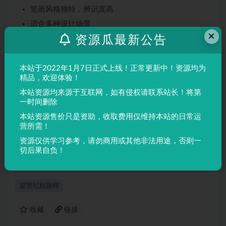
笔画风格独特，辨识度高
适合多种设计场景
×
资源瓜最新公告
屏幕显示与印刷均表现良好
适用场景
本站于2022年1月7日正式上线！正常更新中！资源均为
品牌设计、海报制作、广告排版、文创产品、包装设计等
精品，欢迎体验！
需要独特视觉效果的场景。
本站资源均来源于互联网，如有侵权请联系站长！将第
一时间删除
本站资源售价只是资助，收取费用仅维持本站的日常运
声明：
本站所有文章，如无特殊说明或标注，均为本站原创发
营所需！
布。任何个人或组织，在未征得本站同意时，禁止复制、盗用、
资源仅供学习参考，请勿商用或其他非法用途，否则一
采集、发布本站内容到任何网站、书籍等各类媒体平台。如若本
切后果自负！
站内容侵犯了原著者的合法权益，可联系我们进行处理。
超世纪粗颜楷
收藏
链接