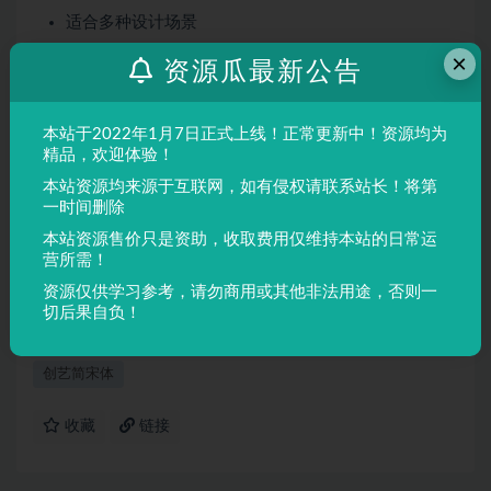
适合多种设计场景
屏幕显示与印刷均表现良好
×
资源瓜最新公告
适用场景
本站于2022年1月7日正式上线！正常更新中！资源均为
品牌设计、海报制作、广告排版、文创产品、包装设计等
精品，欢迎体验！
需要独特视觉效果的场景。
本站资源均来源于互联网，如有侵权请联系站长！将第
一时间删除
声明：
本站所有文章，如无特殊说明或标注，均为本站原创发
本站资源售价只是资助，收取费用仅维持本站的日常运
布。任何个人或组织，在未征得本站同意时，禁止复制、盗用、
营所需！
采集、发布本站内容到任何网站、书籍等各类媒体平台。如若本
资源仅供学习参考，请勿商用或其他非法用途，否则一
站内容侵犯了原著者的合法权益，可联系我们进行处理。
切后果自负！
创艺简宋体
收藏
链接