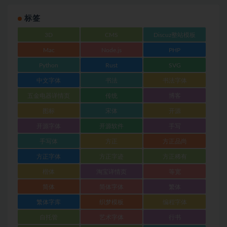
标签
3D
CMS
Discuz整站模板
Mac
Node.js
PHP
Python
Rust
SVG
中文字体
书法
书法字体
五金电器详情页
传统
博客
图标
宋体
开源
开源字体
开源软件
手写
手写体
方正
方正品尚
方正字体
方正字迹
方正稀有
楷体
淘宝详情页
等宽
简体
简体字体
繁体
繁体字库
织梦模板
编程字体
自托管
艺术字体
行书