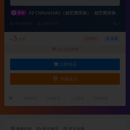
#
原创
FZ CNFont1081（创艺简宋体）- 创艺简宋体
ZIYUANGUA
2026-03-30
7
5
收藏
签到
¥
瓜币
永久会员免费
立即购买
升级会员
：
安装指导
环境配置
二次开发
付费搭建
详情介绍
评论建议
常见问题