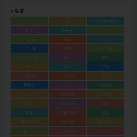
标签
3D
CMS
Discuz整站模板
Mac
Node.js
PHP
Python
Rust
SVG
中文字体
书法
书法字体
五金电器详情页
传统
博客
图标
宋体
开源
开源字体
开源软件
手写
手写体
方正
方正品尚
方正字体
方正字迹
方正稀有
楷体
淘宝详情页
等宽
简体
简体字体
繁体
繁体字库
织梦模板
编程字体
自托管
艺术字体
行书