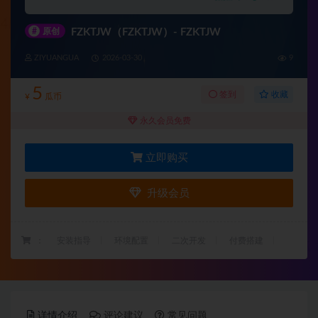
#
原创
FZKTJW（FZKTJW）- FZKTJW
ZIYUANGUA
2026-03-30
9
5
收藏
签到
¥
瓜币
永久会员免费
立即购买
升级会员
：
安装指导
环境配置
二次开发
付费搭建
详情介绍
评论建议
常见问题