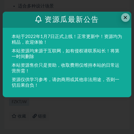
适合多种设计场景
屏幕显示与印刷均表现良好
×
资源瓜最新公告
适用场景
本站于2022年1月7日正式上线！正常更新中！资源均为
品牌设计、海报制作、广告排版、文创产品、包装设计等
精品，欢迎体验！
需要独特视觉效果的场景。
本站资源均来源于互联网，如有侵权请联系站长！将第
一时间删除
声明：
本站所有文章，如无特殊说明或标注，均为本站原创发
本站资源售价只是资助，收取费用仅维持本站的日常运
布。任何个人或组织，在未征得本站同意时，禁止复制、盗用、
营所需！
采集、发布本站内容到任何网站、书籍等各类媒体平台。如若本
资源仅供学习参考，请勿商用或其他非法用途，否则一
站内容侵犯了原著者的合法权益，可联系我们进行处理。
切后果自负！
FZKTJW
收藏
链接