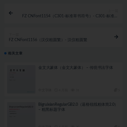
上一篇
FZ CNFont1154（C301-标准草书符号）- C301-标准草
书符号
下一篇
FZ CNFont1156（汉仪粗圆繁）- 汉仪粗圆繁
相关文章
金文大篆体（金文大篆体） – 传统书法字体
中文字体
4 月前
31
5
BigruixianRegularGB2.0（逼格锐线粗体简2.0）
– 粗黑标题字体
中文字体
4 月前
20
5