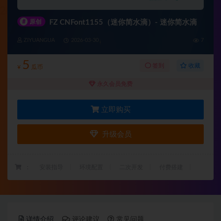
#
原创
FZ CNFont1155（迷你简水滴）- 迷你简水滴
ZIYUANGUA
2026-03-30
7
5
收藏
签到
¥
瓜币
永久会员免费
立即购买
升级会员
：
安装指导
环境配置
二次开发
付费搭建
详情介绍
评论建议
常见问题