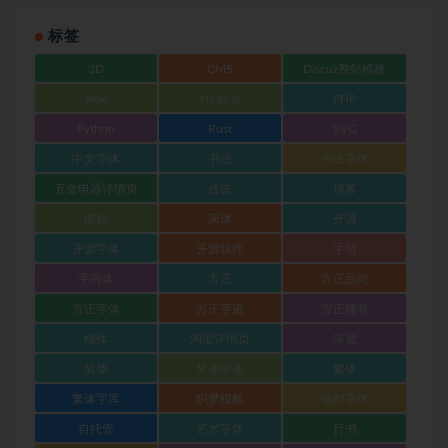
标签
3D
CMS
Discuz整站模板
Mac
Node.js
PHP
Python
Rust
SVG
中文字体
书法
书法字体
五金电器详情页
传统
博客
图标
宋体
开源
开源字体
开源软件
手写
手写体
方正
方正品尚
方正字体
方正字迹
方正稀有
楷体
淘宝详情页
等宽
简体
简体字体
繁体
繁体字库
织梦模板
编程字体
自托管
艺术字体
行书