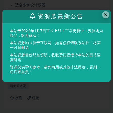
适合多种设计场景
屏幕显示与印刷均表现良好
×
资源瓜最新公告
适用场景
本站于2022年1月7日正式上线！正常更新中！资源均为
品牌设计、海报制作、广告排版、文创产品、包装设计等
精品，欢迎体验！
需要独特视觉效果的场景。
本站资源均来源于互联网，如有侵权请联系站长！将第
一时间删除
声明：
本站所有文章，如无特殊说明或标注，均为本站原创发
本站资源售价只是资助，收取费用仅维持本站的日常运
布。任何个人或组织，在未征得本站同意时，禁止复制、盗用、
营所需！
采集、发布本站内容到任何网站、书籍等各类媒体平台。如若本
资源仅供学习参考，请勿商用或其他非法用途，否则一
站内容侵犯了原著者的合法权益，可联系我们进行处理。
切后果自负！
迷你简水滴
收藏
链接