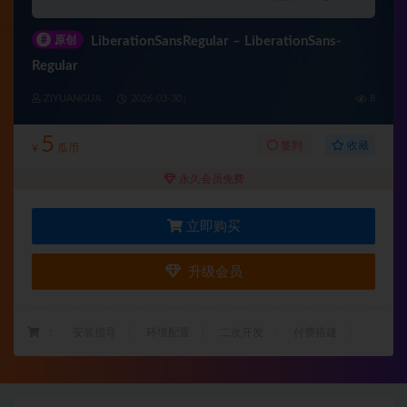
#
原创
LiberationSansRegular – LiberationSans-
Regular
ZIYUANGUA
2026-03-30
8
5
收藏
签到
¥
瓜币
永久会员免费
立即购买
升级会员
：
安装指导
环境配置
二次开发
付费搭建