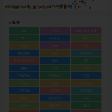
标签
3D
CMS
Discuz整站模板
Mac
Node.js
PHP
Python
Rust
SVG
中文字体
书法
书法字体
五金电器详情页
传统
博客
图标
宋体
开源
开源字体
开源软件
手写
手写体
方正
方正品尚
方正字体
方正字迹
方正稀有
楷体
淘宝详情页
等宽
简体
简体字体
繁体