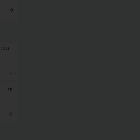
简2.0）
5
） – 传
5