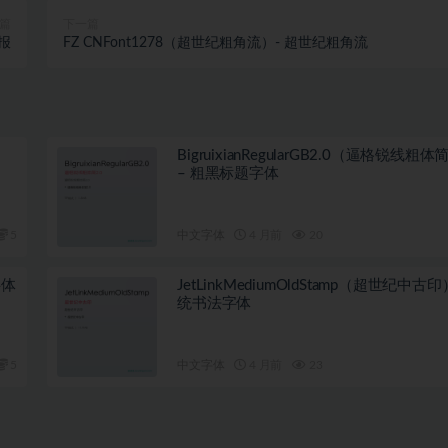
篇
下一篇
海报
FZ CNFont1278（超世纪粗角流）- 超世纪粗角流
BigruixianRegularGB2.0（逼格锐线粗体
– 粗黑标题字体
5
中文字体
4 月前
20
字体
JetLinkMediumOldStamp（超世纪中古印
统书法字体
5
中文字体
4 月前
23