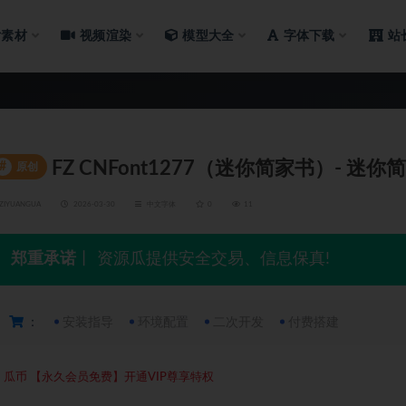
片素材
视频渲染
模型大全
字体下载
站
FZ CNFont1277（迷你简家书）- 迷你
#
原创
ZIYUANGUA
2026-03-30
中文字体
0
11
郑重承诺
丨 资源瓜提供安全交易、信息保真!
：
安装指导
环境配置
二次开发
付费搭建
5
瓜币
【永久会员免费】开通VIP尊享特权