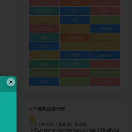
图标
宋体
开源
开源字体
开源软件
手写
手写体
方正
方正品尚
方正字体
方正字迹
方正稀有
楷体
淘宝详情页
等宽
简体
简体字体
繁体
繁体字库
织梦模板
编程字体
自托管
艺术字体
行书
视频剪辑
设计字体
造字工房
×
隶书
静态站点
黑体
验！
下载热度排行榜
1
造字工房朗宋（非商用）常规体
_MFLangSong_NoncommerciaI-ReguIar(TrueType)