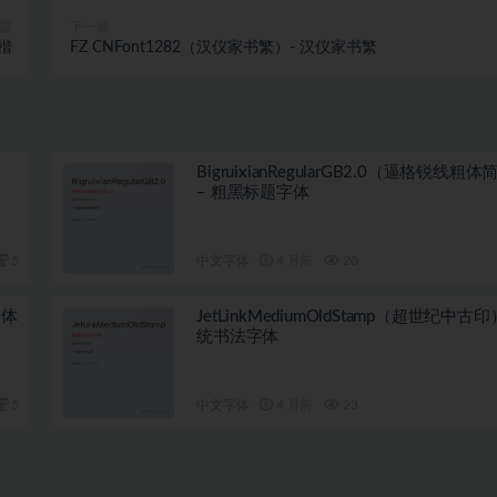
篇
下一篇
碑楷
FZ CNFont1282（汉仪家书繁）- 汉仪家书繁
BigruixianRegularGB2.0（逼格锐线粗体
– 粗黑标题字体
5
中文字体
4 月前
20
字体
JetLinkMediumOldStamp（超世纪中古印
统书法字体
5
中文字体
4 月前
23