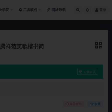
长学院
工具软件
网址导航
登录
）- 腾祥范笑歌楷书简
升级会员
每日签到
收藏