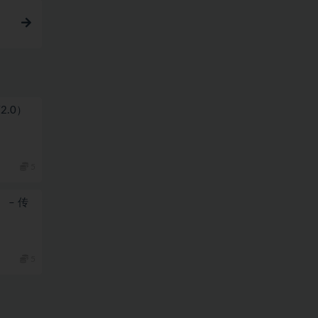
简2.0）
5
） – 传
5