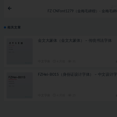
上一
FZ CNFont1279（金梅毛碑楷）- 金梅毛
相关文章
金文大篆体（金文大篆体） – 传统书法字体
中文字体
4 月前
31
FZHei-B01S（身份证设计字体） – 中文设计
中文字体
4 月前
25