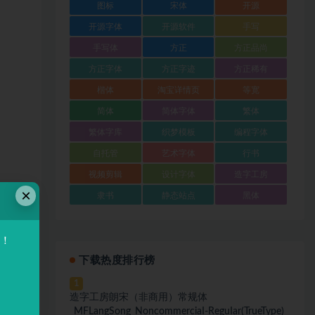
图标
宋体
开源
开源字体
开源软件
手写
手写体
方正
方正品尚
方正字体
方正字迹
方正稀有
楷体
淘宝详情页
等宽
简体
简体字体
繁体
繁体字库
织梦模板
编程字体
自托管
艺术字体
行书
视频剪辑
设计字体
造字工房
×
隶书
静态站点
黑体
验！
下载热度排行榜
1
造字工房朗宋（非商用）常规体
_MFLangSong_NoncommerciaI-ReguIar(TrueType)