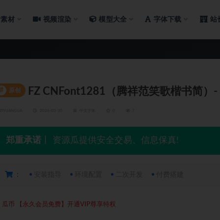
片素材
视频渲染
模型大全
字体下载
站
FZ CNFont1281（腾祥范笑歌楷书简
#
原创
ZIYUANGUA
2026-03-30
中文字体
0
7
郑重承诺
丨 资源瓜提供安全交易、信息保真!
：
安装指导
环境配置
二次开发
付费搭建
5
瓜币
【永久会员免费】开通VIP尊享特权