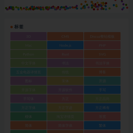
标签
3D
CMS
Discuz整站模板
Mac
Node.js
PHP
Python
Rust
SVG
中文字体
书法
书法字体
五金电器详情页
传统
博客
图标
宋体
开源
开源字体
开源软件
手写
手写体
方正
方正品尚
方正字体
方正字迹
方正稀有
楷体
淘宝详情页
等宽
简体
简体字体
繁体