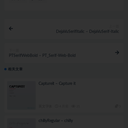
上一篇
DejaVuSerifItalic – DejaVuSerif-Italic
下一篇
PTSerifWebBold – PT_Serif-Web-Bold
相关文章
Captureit – Capture it
英文字体
4 月前
21
5
chillyRegular – chilly