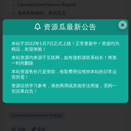
LiberationSansNarrow-Regular
笔画风格独特，辨识度高
适合多种设计场景
×
资源瓜最新公告
屏幕显示与印刷均表现良好
适用场景
本站于2022年1月7日正式上线！正常更新中！资源均为
精品，欢迎体验！
品牌设计、海报制作、广告排版、文创产品、包装设计等
本站资源均来源于互联网，如有侵权请联系站长！将第
需要独特视觉效果的场景。
一时间删除
本站资源售价只是资助，收取费用仅维持本站的日常运
声明：
本站所有文章，如无特殊说明或标注，均为本站原创发
营所需！
布。任何个人或组织，在未征得本站同意时，禁止复制、盗用、
资源仅供学习参考，请勿商用或其他非法用途，否则一
采集、发布本站内容到任何网站、书籍等各类媒体平台。如若本
切后果自负！
站内容侵犯了原著者的合法权益，可联系我们进行处理。
LiberationSansNarrow-Regular
收藏
链接