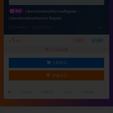
#
原创
LiberationSansNarrowRegular –
LiberationSansNarrow-Regular
ZIYUANGUA
2026-03-30
5
5
收藏
签到
¥
瓜币
永久会员免费
立即购买
升级会员
：
安装指导
环境配置
二次开发
付费搭建