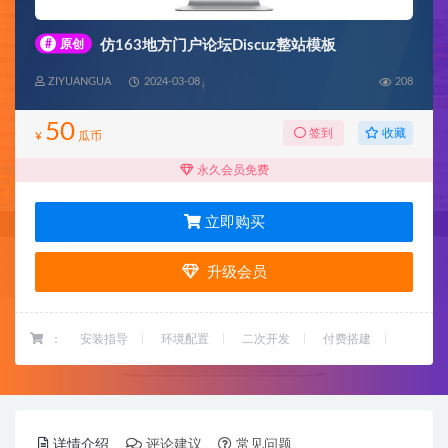
#
原创
仿163地方门户论坛Discuz整站模板
ZIYUANGUA
2024-03-08
208
50
收藏
签到
¥
瓜币
永久会员免费
立即购买
升级会员
：
安装指导
环境配置
二次开发
付费搭建
详情介绍
评论建议
常见问题