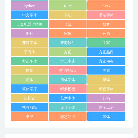
Python
Rust
SVG
中文字体
书法
书法字体
五金电器详情页
传统
博客
图标
宋体
开源
开源字体
开源软件
手写
手写体
方正
方正品尚
方正字体
方正字迹
方正稀有
楷体
淘宝详情页
等宽
简体
简体字体
繁体
繁体字库
织梦模板
编程字体
自托管
艺术字体
行书
视频剪辑
设计字体
造字工房
隶书
静态站点
黑体