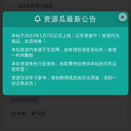
适合多种设计场景
屏幕显示与印刷均表现良好
×
资源瓜最新公告
适用场景
本站于2022年1月7日正式上线！正常更新中！资源均为
品牌设计、海报制作、广告排版、文创产品、包装设计等
精品，欢迎体验！
需要独特视觉效果的场景。
本站资源均来源于互联网，如有侵权请联系站长！将第
一时间删除
声明：
本站所有文章，如无特殊说明或标注，均为本站原创发
本站资源售价只是资助，收取费用仅维持本站的日常运
布。任何个人或组织，在未征得本站同意时，禁止复制、盗用、
营所需！
采集、发布本站内容到任何网站、书籍等各类媒体平台。如若本
资源仅供学习参考，请勿商用或其他非法用途，否则一
站内容侵犯了原著者的合法权益，可联系我们进行处理。
切后果自负！
汉仪汉仪楷体简
收藏
链接