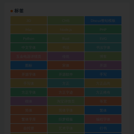
标签
3D
CMS
Discuz整站模板
Mac
Node.js
PHP
Python
Rust
SVG
中文字体
书法
书法字体
五金电器详情页
传统
博客
图标
宋体
开源
开源字体
开源软件
手写
手写体
方正
方正品尚
方正字体
方正字迹
方正稀有
楷体
淘宝详情页
等宽
简体
简体字体
繁体
繁体字库
织梦模板
编程字体
自托管
艺术字体
行书