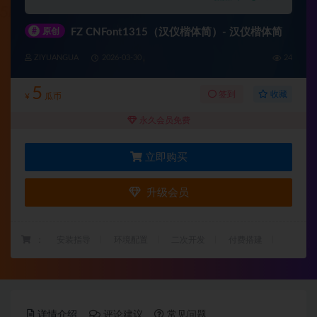
#
原创
FZ CNFont1315（汉仪楷体简）- 汉仪楷体简
ZIYUANGUA
2026-03-30
24
5
收藏
签到
¥
瓜币
永久会员免费
立即购买
升级会员
：
安装指导
环境配置
二次开发
付费搭建
详情介绍
评论建议
常见问题