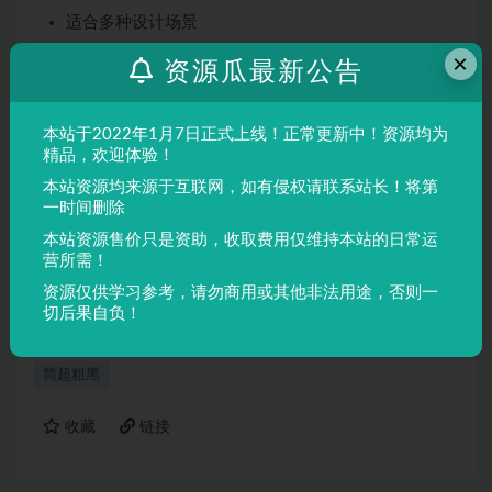
适合多种设计场景
屏幕显示与印刷均表现良好
×
资源瓜最新公告
适用场景
本站于2022年1月7日正式上线！正常更新中！资源均为
品牌设计、海报制作、广告排版、文创产品、包装设计等
精品，欢迎体验！
需要独特视觉效果的场景。
本站资源均来源于互联网，如有侵权请联系站长！将第
一时间删除
声明：
本站所有文章，如无特殊说明或标注，均为本站原创发
本站资源售价只是资助，收取费用仅维持本站的日常运
布。任何个人或组织，在未征得本站同意时，禁止复制、盗用、
营所需！
采集、发布本站内容到任何网站、书籍等各类媒体平台。如若本
资源仅供学习参考，请勿商用或其他非法用途，否则一
站内容侵犯了原著者的合法权益，可联系我们进行处理。
切后果自负！
简超粗黑
收藏
链接