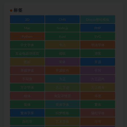
标签
3D
CMS
Discuz整站模板
Mac
Node.js
PHP
Python
Rust
SVG
中文字体
书法
书法字体
五金电器详情页
传统
博客
图标
宋体
开源
开源字体
开源软件
手写
手写体
方正
方正品尚
方正字体
方正字迹
方正稀有
楷体
淘宝详情页
等宽
简体
简体字体
繁体
繁体字库
织梦模板
编程字体
自托管
艺术字体
行书