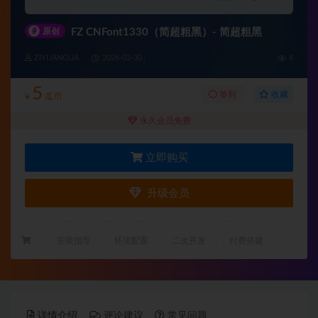
#
原创
FZ CNFont1330（简超粗黑）- 简超粗黑
ZIYUANGUA
2026-03-30
8
5
收藏
签到
¥
瓜币
永久会员免费
立即购买
升级会员
：
安装指导
环境配置
二次开发
付费搭建
详情介绍
评论建议
常见问题