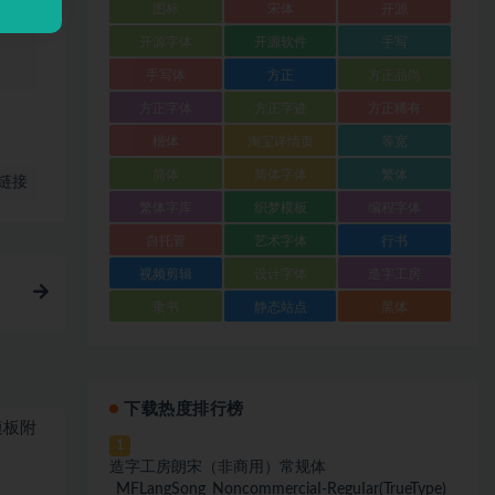
图标
宋体
开源
、
开源字体
开源软件
手写
手写体
方正
方正品尚
方正字体
方正字迹
方正稀有
楷体
淘宝详情页
等宽
简体
简体字体
繁体
链接
繁体字库
织梦模板
编程字体
自托管
艺术字体
行书
视频剪辑
设计字体
造字工房
隶书
静态站点
黑体
下载热度排行榜
模板附
1
造字工房朗宋（非商用）常规体
_MFLangSong_NoncommerciaI-ReguIar(TrueType)