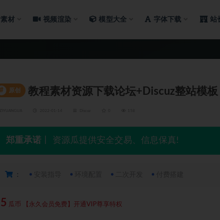
片素材
视频渲染
模型大全
字体下载
站
教程素材资源下载论坛+Discuz整站模板
#
原创
ZIYUANGUA
2022-01-14
Discuz
0
158
郑重承诺
丨 资源瓜提供安全交易、信息保真!
：
安装指导
环境配置
二次开发
付费搭建
25
瓜币
【永久会员免费】开通VIP尊享特权