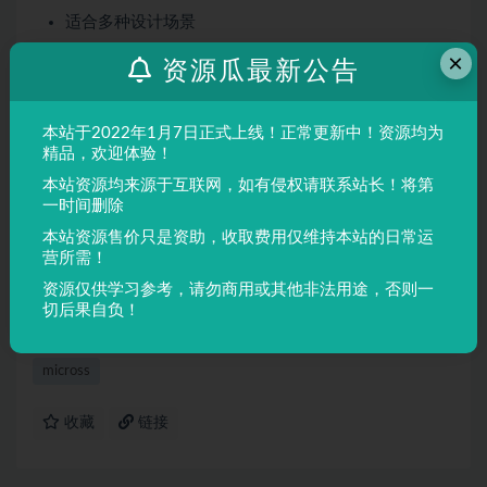
适合多种设计场景
屏幕显示与印刷均表现良好
×
资源瓜最新公告
适用场景
本站于2022年1月7日正式上线！正常更新中！资源均为
品牌设计、海报制作、广告排版、文创产品、包装设计等
精品，欢迎体验！
需要独特视觉效果的场景。
本站资源均来源于互联网，如有侵权请联系站长！将第
一时间删除
声明：
本站所有文章，如无特殊说明或标注，均为本站原创发
本站资源售价只是资助，收取费用仅维持本站的日常运
布。任何个人或组织，在未征得本站同意时，禁止复制、盗用、
营所需！
采集、发布本站内容到任何网站、书籍等各类媒体平台。如若本
资源仅供学习参考，请勿商用或其他非法用途，否则一
站内容侵犯了原著者的合法权益，可联系我们进行处理。
切后果自负！
micross
收藏
链接