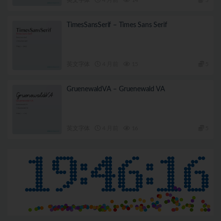
TimesSansSerif – Times Sans Serif
英文字体
4 月前
15
5
GruenewaldVA – Gruenewald VA
英文字体
4 月前
16
5