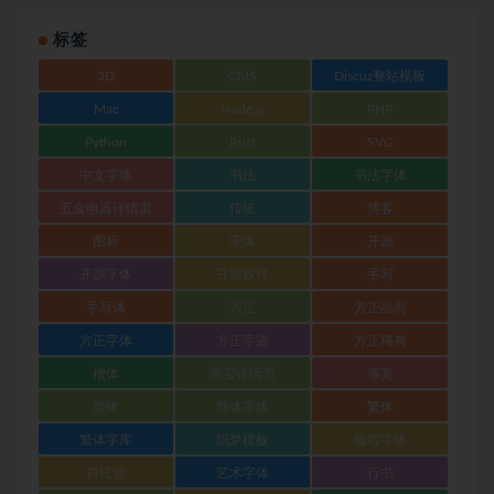
标签
3D
CMS
Discuz整站模板
Mac
Node.js
PHP
Python
Rust
SVG
中文字体
书法
书法字体
五金电器详情页
传统
博客
图标
宋体
开源
开源字体
开源软件
手写
手写体
方正
方正品尚
方正字体
方正字迹
方正稀有
楷体
淘宝详情页
等宽
简体
简体字体
繁体
繁体字库
织梦模板
编程字体
自托管
艺术字体
行书