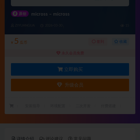
#
原创
micross – micross
ZIYUANGUA
2026-03-30
15
5
收藏
签到
¥
瓜币
永久会员免费
立即购买
升级会员
：
安装指导
环境配置
二次开发
付费搭建
详情介绍
评论建议
常见问题