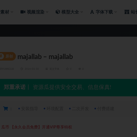
片素材
视频渲染
模型大全
字体下载
站
majallab – majallab
#
原创
ZIYUANGUA
2026-03-30
英文字体
0
8
郑重承诺
丨 资源瓜提供安全交易、信息保真!
：
安装指导
环境配置
二次开发
付费搭建
5
瓜币
【永久会员免费】开通VIP尊享特权