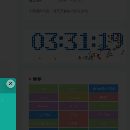
最近更新
2026年03月30日
下载遇到问题？可联系客服或留言反馈
、
标签
×
3D
CMS
Discuz整站模板
Mac
Node.js
PHP
验！
Python
Rust
SVG
链接
中文字体
书法
书法字体
五金电器详情页
传统
博客