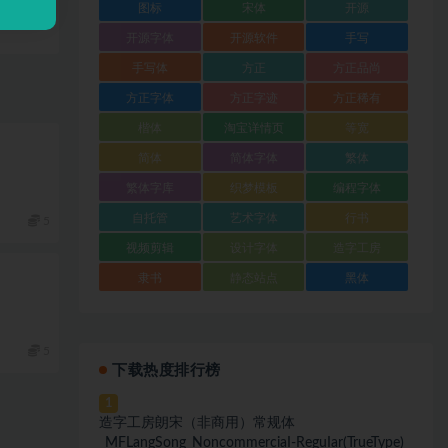
图标
宋体
开源
开源字体
开源软件
手写
手写体
方正
方正品尚
方正字体
方正字迹
方正稀有
楷体
淘宝详情页
等宽
简体
简体字体
繁体
繁体字库
织梦模板
编程字体
自托管
艺术字体
行书
5
视频剪辑
设计字体
造字工房
隶书
静态站点
黑体
5
下载热度排行榜
1
造字工房朗宋（非商用）常规体
_MFLangSong_NoncommerciaI-ReguIar(TrueType)