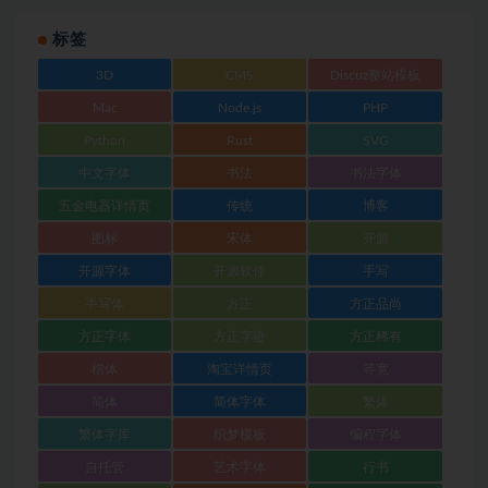
标签
3D
CMS
Discuz整站模板
Mac
Node.js
PHP
Python
Rust
SVG
中文字体
书法
书法字体
五金电器详情页
传统
博客
图标
宋体
开源
开源字体
开源软件
手写
手写体
方正
方正品尚
方正字体
方正字迹
方正稀有
楷体
淘宝详情页
等宽
简体
简体字体
繁体
繁体字库
织梦模板
编程字体
自托管
艺术字体
行书