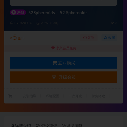
#
原创
52Sphereoids – 52 Sphereoids
ZIYUANGUA
2026-03-30
8
5
收藏
签到
¥
瓜币
永久会员免费
立即购买
升级会员
：
安装指导
环境配置
二次开发
付费搭建
详情介绍
评论建议
常见问题