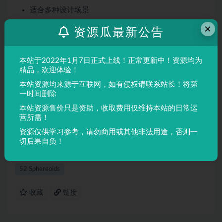
适合多种设计场景
屏幕显示与印刷均表现良好
×
资源瓜最新公告
适用场景
本站于2022年1月7日正式上线！正常更新中！资源均为
品牌设计、海报制作、广告排版、文创产品、包装设计等
精品，欢迎体验！
需要独特视觉效果的场景。
本站资源均来源于互联网，如有侵权请联系站长！将第
一时间删除
声明：
本站所有文章，如无特殊说明或标注，均为本站原创发
本站资源售价只是资助，收取费用仅维持本站的日常运
布。任何个人或组织，在未征得本站同意时，禁止复制、盗用、
营所需！
采集、发布本站内容到任何网站、书籍等各类媒体平台。如若本
资源仅供学习参考，请勿商用或其他非法用途，否则一
站内容侵犯了原著者的合法权益，可联系我们进行处理。
切后果自负！
52 Sphereoids
收藏
链接