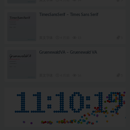
TimesSansSerif – Times Sans Serif
英文字体
4 月前
15
5
GruenewaldVA – Gruenewald VA
英文字体
4 月前
16
5