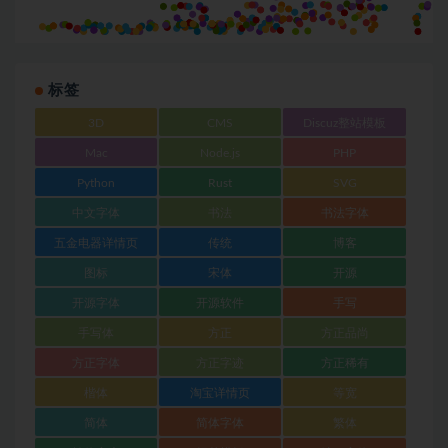
标签
3D
CMS
Discuz整站模板
Mac
Node.js
PHP
Python
Rust
SVG
中文字体
书法
书法字体
五金电器详情页
传统
博客
图标
宋体
开源
开源字体
开源软件
手写
手写体
方正
方正品尚
方正字体
方正字迹
方正稀有
楷体
淘宝详情页
等宽
简体
简体字体
繁体