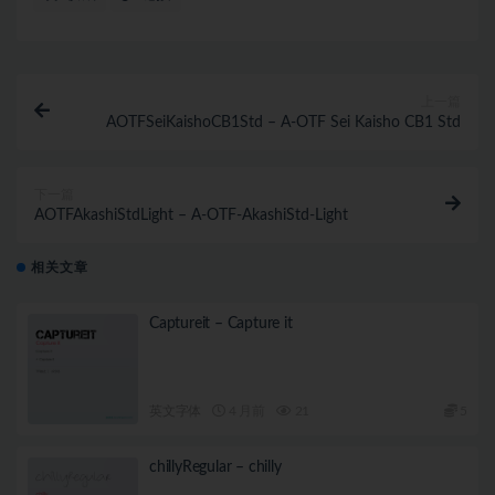
上一篇
AOTFSeiKaishoCB1Std – A-OTF Sei Kaisho CB1 Std
下一篇
AOTFAkashiStdLight – A-OTF-AkashiStd-Light
相关文章
Captureit – Capture it
英文字体
4 月前
21
5
chillyRegular – chilly