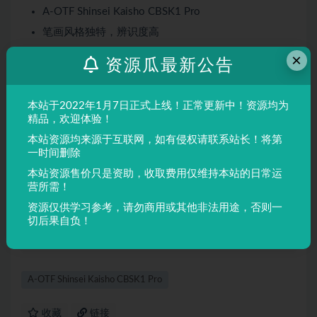
A-OTF Shinsei Kaisho CBSK1 Pro
笔画风格独特，辨识度高
适合多种设计场景
×
资源瓜最新公告
屏幕显示与印刷均表现良好
适用场景
本站于2022年1月7日正式上线！正常更新中！资源均为
精品，欢迎体验！
品牌设计、海报制作、广告排版、文创产品、包装设计等
本站资源均来源于互联网，如有侵权请联系站长！将第
需要独特视觉效果的场景。
一时间删除
本站资源售价只是资助，收取费用仅维持本站的日常运
声明：
本站所有文章，如无特殊说明或标注，均为本站原创发
营所需！
布。任何个人或组织，在未征得本站同意时，禁止复制、盗用、
资源仅供学习参考，请勿商用或其他非法用途，否则一
采集、发布本站内容到任何网站、书籍等各类媒体平台。如若本
切后果自负！
站内容侵犯了原著者的合法权益，可联系我们进行处理。
A-OTF Shinsei Kaisho CBSK1 Pro
收藏
链接