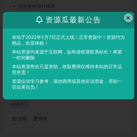
适合多种设计场景
屏幕显示与印刷均表现良好
×
资源瓜最新公告
适用场景
本站于2022年1月7日正式上线！正常更新中！资源均为
品牌设计、海报制作、广告排版、文创产品、包装设计等
精品，欢迎体验！
需要独特视觉效果的场景。
本站资源均来源于互联网，如有侵权请联系站长！将第
一时间删除
声明：
本站所有文章，如无特殊说明或标注，均为本站原创发
本站资源售价只是资助，收取费用仅维持本站的日常运
布。任何个人或组织，在未征得本站同意时，禁止复制、盗用、
营所需！
采集、发布本站内容到任何网站、书籍等各类媒体平台。如若本
资源仅供学习参考，请勿商用或其他非法用途，否则一
站内容侵犯了原著者的合法权益，可联系我们进行处理。
切后果自负！
andlso_1
收藏
链接