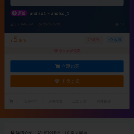
#
原创
andlso1 – andlso_1
ZIYUANGUA
2026-03-30
10
5
收藏
签到
¥
瓜币
永久会员免费
立即购买
升级会员
：
安装指导
环境配置
二次开发
付费搭建
详情介绍
评论建议
常见问题