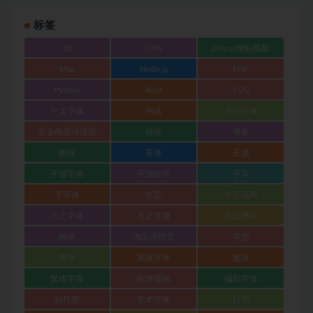
标签
3D
CMS
Discuz整站模板
Mac
Node.js
PHP
Python
Rust
SVG
中文字体
书法
书法字体
五金电器详情页
传统
博客
图标
宋体
开源
开源字体
开源软件
手写
手写体
方正
方正品尚
方正字体
方正字迹
方正稀有
楷体
淘宝详情页
等宽
简体
简体字体
繁体
繁体字库
织梦模板
编程字体
自托管
艺术字体
行书