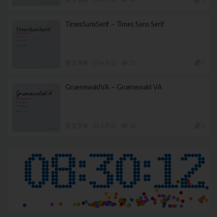
TimesSansSerif – Times Sans Serif
英文字体
4 月前
15
5
GruenewaldVA – Gruenewald VA
英文字体
4 月前
16
5