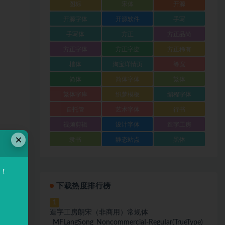
图标
宋体
开源
开源字体
开源软件
手写
手写体
方正
方正品尚
方正字体
方正字迹
方正稀有
楷体
淘宝详情页
等宽
简体
简体字体
繁体
繁体字库
织梦模板
编程字体
自托管
艺术字体
行书
视频剪辑
设计字体
造字工房
×
隶书
静态站点
黑体
验！
下载热度排行榜
1
造字工房朗宋（非商用）常规体
_MFLangSong_NoncommerciaI-ReguIar(TrueType)