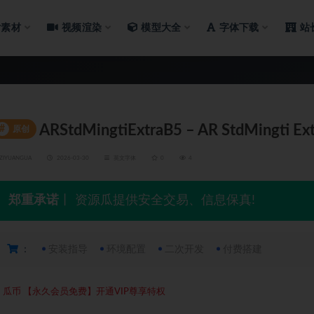
片素材
视频渲染
模型大全
字体下载
站
ARStdMingtiExtraB5 – AR StdMingti Ext
#
原创
ZIYUANGUA
2026-03-30
英文字体
0
4
郑重承诺
丨 资源瓜提供安全交易、信息保真!
：
安装指导
环境配置
二次开发
付费搭建
5
瓜币
【永久会员免费】开通VIP尊享特权