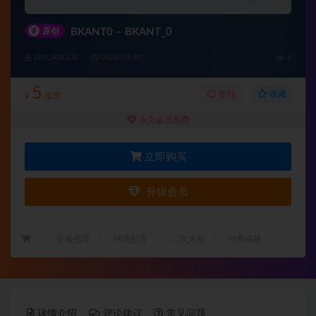
#
原创
BKANT0 – BKANT_0
ZIYUANGUA
2026-03-30
6
5
收藏
签到
¥
瓜币
永久会员免费
立即购买
升级会员
：
安装指导
环境配置
二次开发
付费搭建
详情介绍
评论建议
常见问题