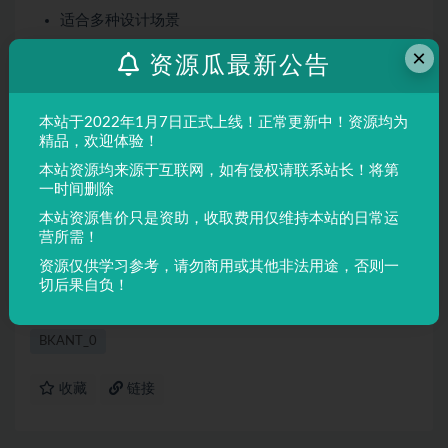
适合多种设计场景
屏幕显示与印刷均表现良好
×
资源瓜最新公告
适用场景
本站于2022年1月7日正式上线！正常更新中！资源均为
品牌设计、海报制作、广告排版、文创产品、包装设计等
精品，欢迎体验！
需要独特视觉效果的场景。
本站资源均来源于互联网，如有侵权请联系站长！将第
一时间删除
声明：
本站所有文章，如无特殊说明或标注，均为本站原创发
本站资源售价只是资助，收取费用仅维持本站的日常运
布。任何个人或组织，在未征得本站同意时，禁止复制、盗用、
营所需！
采集、发布本站内容到任何网站、书籍等各类媒体平台。如若本
资源仅供学习参考，请勿商用或其他非法用途，否则一
站内容侵犯了原著者的合法权益，可联系我们进行处理。
切后果自负！
BKANT_0
收藏
链接