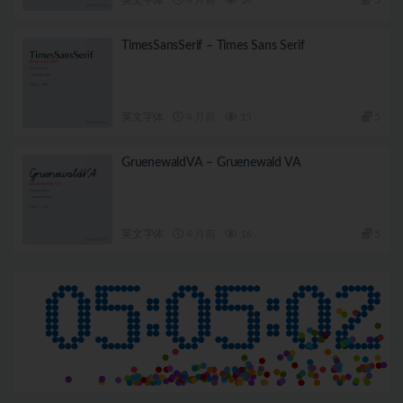
TimesSansSerif – Times Sans Serif
英文字体
4 月前
15
5
GruenewaldVA – Gruenewald VA
英文字体
4 月前
16
5