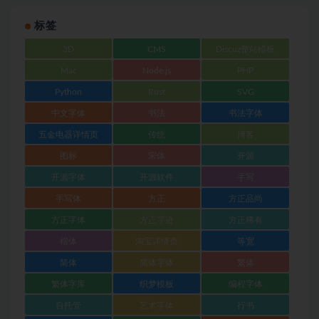
标签
3D
CMS
Discuz整站模板
Mac
Node.js
PHP
Python
Rust
SVG
中文字体
书法
书法字体
五金电器详情页
传统
博客
图标
宋体
开源
开源字体
开源软件
手写
手写体
方正
方正品尚
方正字体
方正字迹
方正稀有
楷体
淘宝详情页
等宽
简体
简体字体
繁体
繁体字库
织梦模板
编程字体
自托管
艺术字体
行书