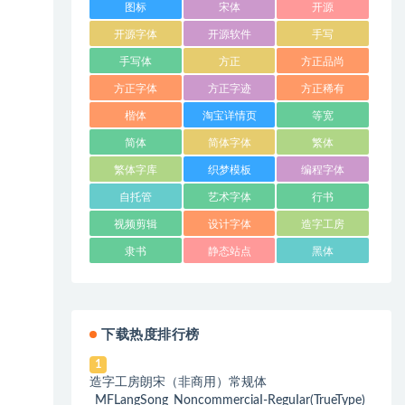
图标
宋体
开源
开源字体
开源软件
手写
手写体
方正
方正品尚
方正字体
方正字迹
方正稀有
楷体
淘宝详情页
等宽
简体
简体字体
繁体
繁体字库
织梦模板
编程字体
自托管
艺术字体
行书
视频剪辑
设计字体
造字工房
隶书
静态站点
黑体
下载热度排行榜
1
造字工房朗宋（非商用）常规体
_MFLangSong_NoncommerciaI-ReguIar(TrueType)