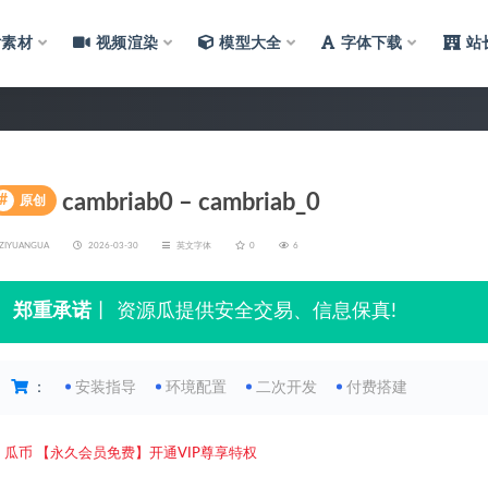
片素材
视频渲染
模型大全
字体下载
站
cambriab0 – cambriab_0
#
原创
ZIYUANGUA
2026-03-30
英文字体
0
6
郑重承诺
丨 资源瓜提供安全交易、信息保真!
：
安装指导
环境配置
二次开发
付费搭建
5
瓜币
【永久会员免费】开通VIP尊享特权