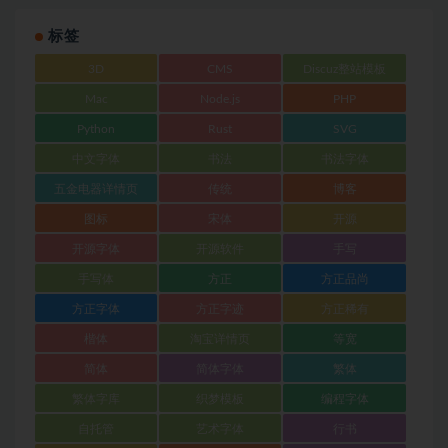
标签
3D
CMS
Discuz整站模板
Mac
Node.js
PHP
Python
Rust
SVG
中文字体
书法
书法字体
五金电器详情页
传统
博客
图标
宋体
开源
开源字体
开源软件
手写
手写体
方正
方正品尚
方正字体
方正字迹
方正稀有
楷体
淘宝详情页
等宽
简体
简体字体
繁体
繁体字库
织梦模板
编程字体
自托管
艺术字体
行书