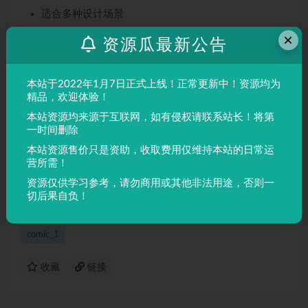
适合多种设计场景
屏幕显示与印刷均表现良好
×
资源瓜最新公告
适用场景
本站于2022年1月7日正式上线！正常更新中！资源均为
品牌设计、海报制作、广告排版、文创产品、包装设计等
精品，欢迎体验！
需要独特视觉效果的场景。
本站资源均来源于互联网，如有侵权请联系站长！将第
一时间删除
声明：
本站所有文章，如无特殊说明或标注，均为本站原创发
本站资源售价只是资助，收取费用仅维持本站的日常运
布。任何个人或组织，在未征得本站同意时，禁止复制、盗用、
营所需！
采集、发布本站内容到任何网站、书籍等各类媒体平台。如若本
资源仅供学习参考，请勿商用或其他非法用途，否则一
站内容侵犯了原著者的合法权益，可联系我们进行处理。
切后果自负！
comic_1
收藏
链接