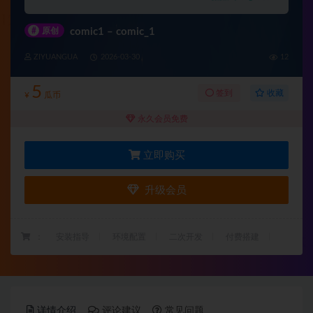
#
原创
comic1 – comic_1
ZIYUANGUA
2026-03-30
12
5
收藏
签到
¥
瓜币
永久会员免费
立即购买
升级会员
：
安装指导
环境配置
二次开发
付费搭建
详情介绍
评论建议
常见问题