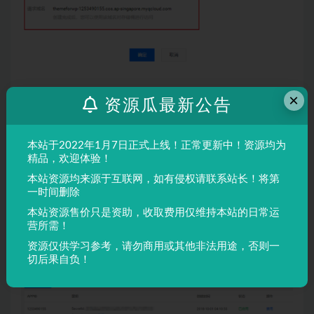
×
资源瓜最新公告
创建存储桶时，有2个地方要注意，一个是区域，最好是和
网站的服务器距离越近越好，比如你服务器在国内已经备
本站于2022年1月7日正式上线！正常更新中！资源均为
案，就选国内的区域，服务器在国外，就选距离最近的国
精品，欢迎体验！
家，还有就是选择私有读写
本站资源均来源于互联网，如有侵权请联系站长！将第
一时间删除
然后因为我们必须与宝塔进行通信，需要申请一个密钥，
本站资源售价只是资助，收取费用仅维持本站的日常运
点击密钥管理，他会让你进入云密钥设置
营所需！
资源仅供学习参考，请勿商用或其他非法用途，否则一
切后果自负！