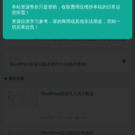
本站资源售价只是资助，收取费用仅维持本站的日常运
收藏
链接
营所需！
资源仅供学习参考，请勿商用或其他非法用途，否则一
切后果自负！
上一篇
WordPress备份网站方法(宝塔面板手动+自动备份)
下一篇
WordPress安装旧版本插件方法(插件降级)
相关文章
WordPress快速导入演示数据
站长学院
4 年前
343
WordPress固定链接设置教程