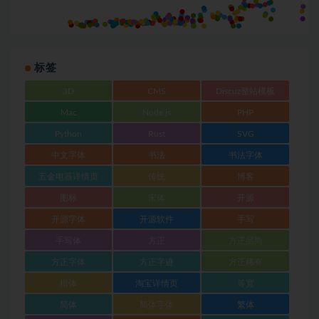
标签
3D
CMS
Discuz整站模板
Mac
Node.js
PHP
Python
Rust
SVG
中文字体
书法
书法字体
五金电器详情页
传统
博客
图标
宋体
开源
开源字体
开源软件
手写
手写体
方正
方正品尚
方正字体
方正字迹
方正稀有
楷体
淘宝详情页
等宽
简体
简体字体
繁体