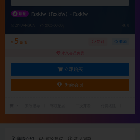
#
原创
Fzxkfw（Fzxkfw）- Fzxkfw
ZIYUANGUA
2026-03-30
8
5
收藏
签到
¥
瓜币
永久会员免费
立即购买
升级会员
：
安装指导
环境配置
二次开发
付费搭建
详情介绍
评论建议
常见问题