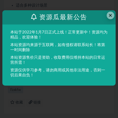
适合多种设计场景
屏幕显示与印刷均表现良好
×
资源瓜最新公告
适用场景
本站于2022年1月7日正式上线！正常更新中！资源均为
品牌设计、海报制作、广告排版、文创产品、包装设计等
精品，欢迎体验！
需要独特视觉效果的场景。
本站资源均来源于互联网，如有侵权请联系站长！将第
一时间删除
声明：
本站所有文章，如无特殊说明或标注，均为本站原创发
本站资源售价只是资助，收取费用仅维持本站的日常运
布。任何个人或组织，在未征得本站同意时，禁止复制、盗用、
营所需！
采集、发布本站内容到任何网站、书籍等各类媒体平台。如若本
资源仅供学习参考，请勿商用或其他非法用途，否则一
站内容侵犯了原著者的合法权益，可联系我们进行处理。
切后果自负！
Fzxkfw
收藏
链接