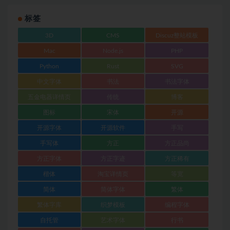
标签
3D
CMS
Discuz整站模板
Mac
Node.js
PHP
Python
Rust
SVG
中文字体
书法
书法字体
五金电器详情页
传统
博客
图标
宋体
开源
开源字体
开源软件
手写
手写体
方正
方正品尚
方正字体
方正字迹
方正稀有
楷体
淘宝详情页
等宽
简体
简体字体
繁体
繁体字库
织梦模板
编程字体
自托管
艺术字体
行书