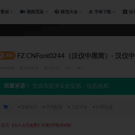
片素材
视频渲染
模型大全
字体下载
站
FZ CNFont0244（汉仪中黑简）- 汉仪
#
原创
ZIYUANGUA
2026-03-30
中文字体
0
6
郑重承诺
丨 资源瓜提供安全交易、信息保真!
：
安装指导
环境配置
二次开发
付费搭建
5
瓜币
【永久会员免费】开通VIP尊享特权