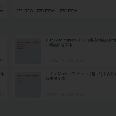
篇
下一篇
fw
FZPHTFW（FZPHTFW）- FZPHTFW
BigruixianRegularGB2.0（逼格锐线粗体
– 粗黑标题字体
5
中文字体
4 月前
20
字体
JetLinkMediumOldStamp（超世纪中古印
统书法字体
5
中文字体
4 月前
23