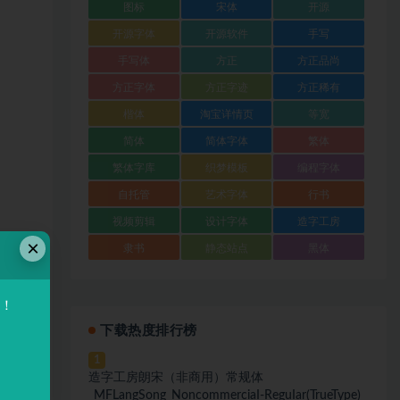
图标
宋体
开源
开源字体
开源软件
手写
手写体
方正
方正品尚
方正字体
方正字迹
方正稀有
楷体
淘宝详情页
等宽
简体
简体字体
繁体
繁体字库
织梦模板
编程字体
自托管
艺术字体
行书
视频剪辑
设计字体
造字工房
×
隶书
静态站点
黑体
验！
下载热度排行榜
1
造字工房朗宋（非商用）常规体
_MFLangSong_NoncommerciaI-ReguIar(TrueType)