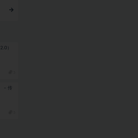
简2.0）
5
） – 传
5