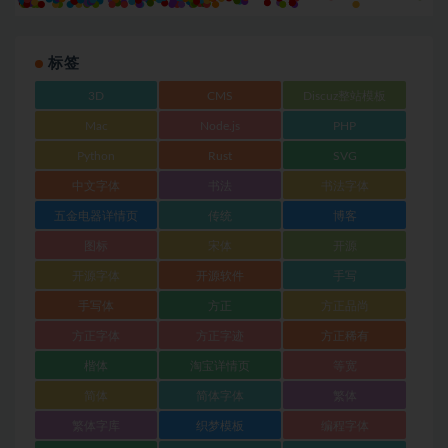
标签
3D
CMS
Discuz整站模板
Mac
Node.js
PHP
Python
Rust
SVG
中文字体
书法
书法字体
五金电器详情页
传统
博客
图标
宋体
开源
开源字体
开源软件
手写
手写体
方正
方正品尚
方正字体
方正字迹
方正稀有
楷体
淘宝详情页
等宽
简体
简体字体
繁体
繁体字库
织梦模板
编程字体