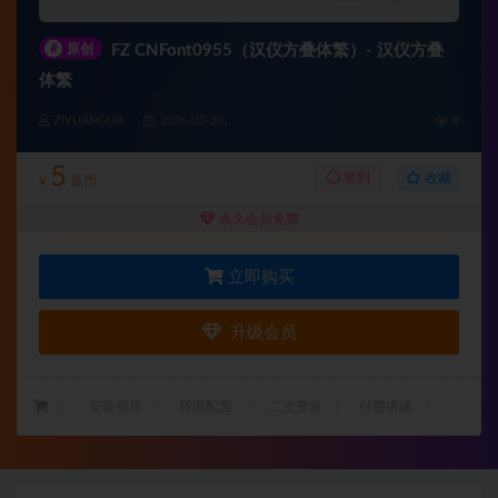
#
原创
FZ CNFont0955（汉仪方叠体繁）- 汉仪方叠
体繁
ZIYUANGUA
2026-03-30
8
5
收藏
签到
¥
瓜币
永久会员免费
立即购买
升级会员
：
安装指导
环境配置
二次开发
付费搭建