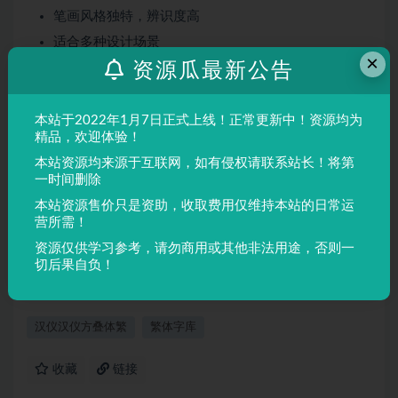
笔画风格独特，辨识度高
适合多种设计场景
×
资源瓜最新公告
屏幕显示与印刷均表现良好
适用场景
本站于2022年1月7日正式上线！正常更新中！资源均为
品牌设计、海报制作、广告排版、文创产品、包装设计等
精品，欢迎体验！
需要独特视觉效果的场景。
本站资源均来源于互联网，如有侵权请联系站长！将第
一时间删除
本站资源售价只是资助，收取费用仅维持本站的日常运
声明：
本站所有文章，如无特殊说明或标注，均为本站原创发
营所需！
布。任何个人或组织，在未征得本站同意时，禁止复制、盗用、
资源仅供学习参考，请勿商用或其他非法用途，否则一
采集、发布本站内容到任何网站、书籍等各类媒体平台。如若本
切后果自负！
站内容侵犯了原著者的合法权益，可联系我们进行处理。
汉仪汉仪方叠体繁
繁体字库
收藏
链接