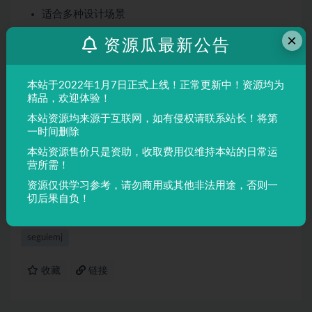
适合多种设计场景
屏幕显示与印刷均表现良好
×
资源瓜最新公告
适用场景
本站于2022年1月7日正式上线！正常更新中！资源均为
品牌设计、海报制作、广告排版、文创产品、包装设计等
精品，欢迎体验！
需要独特视觉效果的场景。
本站资源均来源于互联网，如有侵权请联系站长！将第
一时间删除
声明：
本站所有文章，如无特殊说明或标注，均为本站原创发
本站资源售价只是资助，收取费用仅维持本站的日常运
布。任何个人或组织，在未征得本站同意时，禁止复制、盗用、
营所需！
采集、发布本站内容到任何网站、书籍等各类媒体平台。如若本
资源仅供学习参考，请勿商用或其他非法用途，否则一
站内容侵犯了原著者的合法权益，可联系我们进行处理。
切后果自负！
seguiemj
收藏
链接