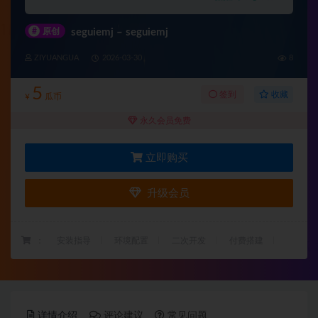
#
原创
seguiemj – seguiemj
ZIYUANGUA
2026-03-30
8
5
收藏
签到
¥
瓜币
永久会员免费
立即购买
升级会员
：
安装指导
环境配置
二次开发
付费搭建
详情介绍
评论建议
常见问题