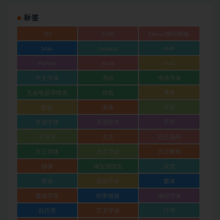
标签
3D
CMS
Discuz整站模板
Mac
Node.js
PHP
Python
Rust
SVG
中文字体
书法
书法字体
五金电器详情页
传统
博客
图标
宋体
开源
开源字体
开源软件
手写
手写体
方正
方正品尚
方正字体
方正字迹
方正稀有
楷体
淘宝详情页
等宽
简体
简体字体
繁体
繁体字库
织梦模板
编程字体
自托管
艺术字体
行书