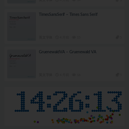
TimesSansSerif – Times Sans Serif
英文字体
4 月前
15
5
GruenewaldVA – Gruenewald VA
英文字体
4 月前
16
5