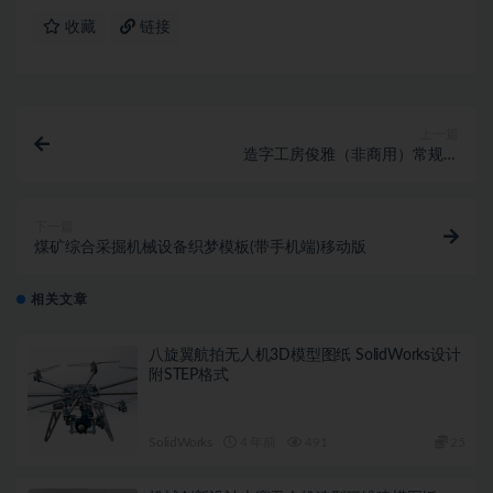
收藏
链接
上一篇
造字工房俊雅（非商用）常规体
_MFjunYa_NoncommerciaI-ReguIar(TrueType)
下一篇
煤矿综合采掘机械设备织梦模板(带手机端)移动版
相关文章
八旋翼航拍无人机3D模型图纸 SolidWorks设计
附STEP格式
SolidWorks
4 年前
491
25