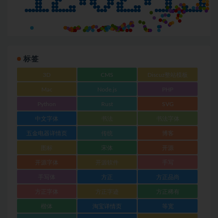
标签
3D
CMS
Discuz整站模板
Mac
Node.js
PHP
Python
Rust
SVG
中文字体
书法
书法字体
五金电器详情页
传统
博客
图标
宋体
开源
开源字体
开源软件
手写
手写体
方正
方正品尚
方正字体
方正字迹
方正稀有
楷体
淘宝详情页
等宽