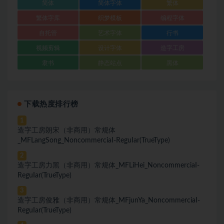
简体
简体字体
繁体
繁体字库
织梦模板
编程字体
自托管
艺术字体
行书
视频剪辑
设计字体
造字工房
隶书
静态站点
黑体
下载热度排行榜
1
造字工房朗宋（非商用）常规体
_MFLangSong_NoncommerciaI-ReguIar(TrueType)
2
造字工房力黑（非商用）常规体_MFLiHei_NoncommerciaI-
ReguIar(TrueType)
3
造字工房俊雅（非商用）常规体_MFjunYa_NoncommerciaI-
ReguIar(TrueType)