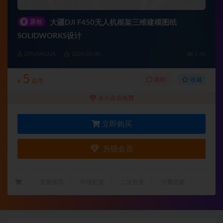
#
原创
大疆DJI F450无人机框架三维建模图纸
SOLIDWORKS设计
ZIYUANGUA
2024-03-08
1.3K
5
收藏
签到
¥
瓜币
永久会员免费
立即购买
升级会员
：
安装指导
环境配置
二次开发
付费搭建