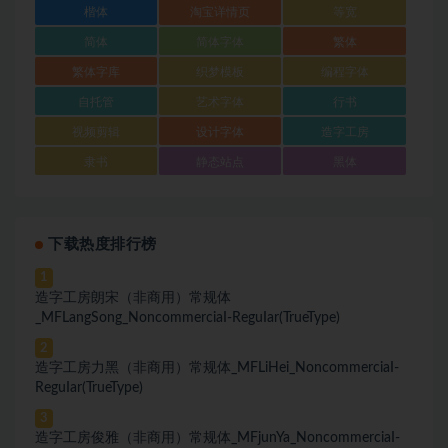
楷体
淘宝详情页
等宽
简体
简体字体
繁体
繁体字库
织梦模板
编程字体
自托管
艺术字体
行书
视频剪辑
设计字体
造字工房
隶书
静态站点
黑体
下载热度排行榜
1
造字工房朗宋（非商用）常规体
_MFLangSong_NoncommerciaI-ReguIar(TrueType)
2
造字工房力黑（非商用）常规体_MFLiHei_NoncommerciaI-
ReguIar(TrueType)
3
造字工房俊雅（非商用）常规体_MFjunYa_NoncommerciaI-