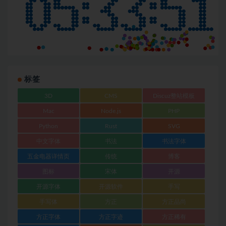
标签
3D
CMS
Discuz整站模板
Mac
Node.js
PHP
Python
Rust
SVG
中文字体
书法
书法字体
五金电器详情页
传统
博客
图标
宋体
开源
开源字体
开源软件
手写
手写体
方正
方正品尚
方正字体
方正字迹
方正稀有