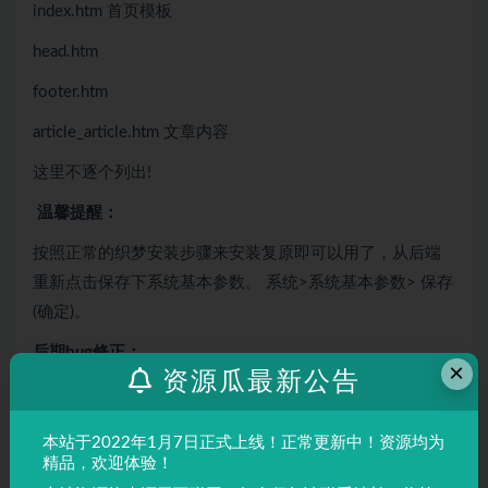
index.htm 首页模板
head.htm
footer.htm
article_article.htm 文章内容
这里不逐个列出!
温馨提醒：
按照正常的织梦安装步骤来安装复原即可以用了，从后端
重新点击保存下系统基本参数。 系统>系统基本参数> 保存
(确定)。
后期bug修正：
×
资源瓜最新公告
暂无
PC端截图：
本站于2022年1月7日正式上线！正常更新中！资源均为
精品，欢迎体验！