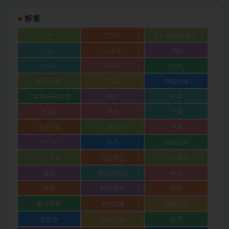
标签
3D
CMS
Discuz整站模板
Mac
Node.js
PHP
Python
Rust
SVG
中文字体
书法
书法字体
五金电器详情页
传统
博客
图标
宋体
开源
开源字体
开源软件
手写
手写体
方正
方正品尚
方正字体
方正字迹
方正稀有
楷体
淘宝详情页
等宽
简体
简体字体
繁体
繁体字库
织梦模板
编程字体
自托管
艺术字体
行书