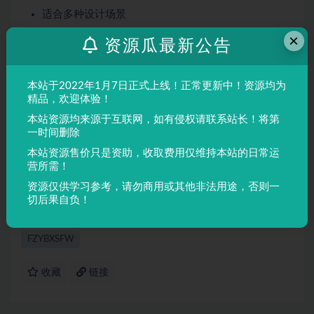
适合多种设计场景
屏幕显示与印刷均表现良好
×
资源瓜最新公告
适用场景
本站于2022年1月7日正式上线！正常更新中！资源均为
品牌设计、海报制作、广告排版、文创产品、包装设计等
精品，欢迎体验！
需要独特视觉效果的场景。
本站资源均来源于互联网，如有侵权请联系站长！将第
一时间删除
声明：
本站所有文章，如无特殊说明或标注，均为本站原创发
本站资源售价只是资助，收取费用仅维持本站的日常运
布。任何个人或组织，在未征得本站同意时，禁止复制、盗用、
营所需！
采集、发布本站内容到任何网站、书籍等各类媒体平台。如若本
资源仅供学习参考，请勿商用或其他非法用途，否则一
站内容侵犯了原著者的合法权益，可联系我们进行处理。
切后果自负！
FZYBXSFW
收藏
链接