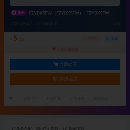
#
原创
FZYBXSFW（FZYBXSFW）- FZYBXSFW
ZIYUANGUA
2026-03-30
5
5
收藏
签到
¥
瓜币
永久会员免费
立即购买
升级会员
：
安装指导
环境配置
二次开发
付费搭建
详情介绍
评论建议
常见问题