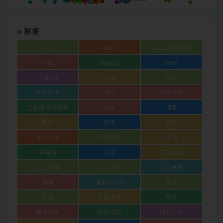
标签
3D
CMS
Discuz整站模板
Mac
Node.js
PHP
Python
Rust
SVG
中文字体
书法
书法字体
五金电器详情页
传统
博客
图标
宋体
开源
开源字体
开源软件
手写
手写体
方正
方正品尚
方正字体
方正字迹
方正稀有
楷体
淘宝详情页
等宽
简体
简体字体
繁体
繁体字库
织梦模板
编程字体