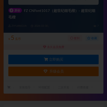
#
原创
FZ CNFont1017（超世纪细毛楷）- 超世纪细
毛楷
ZIYUANGUA
2026-03-30
7
5
收藏
签到
¥
瓜币
永久会员免费
立即购买
升级会员
：
安装指导
环境配置
二次开发
付费搭建