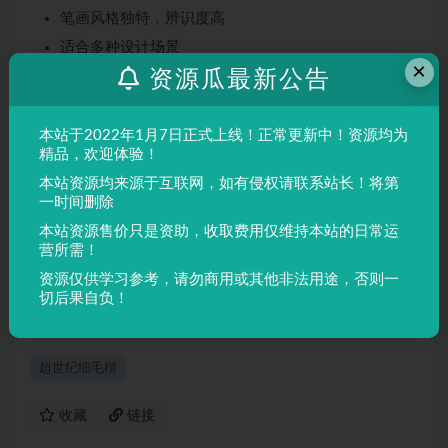
笔画风格独特，辨识度高
适合多种设计场景
×
资源瓜最新公告
屏幕显示与印刷均表现良好
适用场景
本站于2022年1月7日正式上线！正常更新中！资源均为
品牌设计、海报制作、广告排版、文创产品、包装设计等
精品，欢迎体验！
需要独特视觉效果的场景。
本站资源均来源于互联网，如有侵权请联系站长！将第
一时间删除
本站资源售价只是资助，收取费用仅维持本站的日常运
声明：
本站所有文章，如无特殊说明或标注，均为本站原创发
营所需！
布。任何个人或组织，在未征得本站同意时，禁止复制、盗用、
资源仅供学习参考，请勿商用或其他非法用途，否则一
采集、发布本站内容到任何网站、书籍等各类媒体平台。如若本
切后果自负！
站内容侵犯了原著者的合法权益，可联系我们进行处理。
超世纪细毛楷
收藏
链接